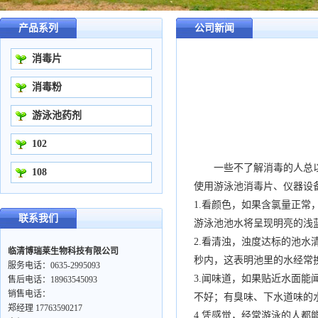
产品系列
公司新闻
消毒片
消毒粉
游泳池药剂
102
一些不了解消毒的人总以
108
使用游泳池消毒片、仪器设
1.看颜色，如果含氯量正
联系我们
游泳池池水将呈现明亮的浅
2.看清浊，浊度达标的池水
临清博瑞莱生物科技有限公司
秒内，这表明池里的水经常
服务电话：0635-2995093
3.闻味道，如果贴近水面
售后电话：18963545093
销售电话：
不好；有臭味、下水道味的
郑经理 17763590217
4.凭感觉，经常游泳的人都